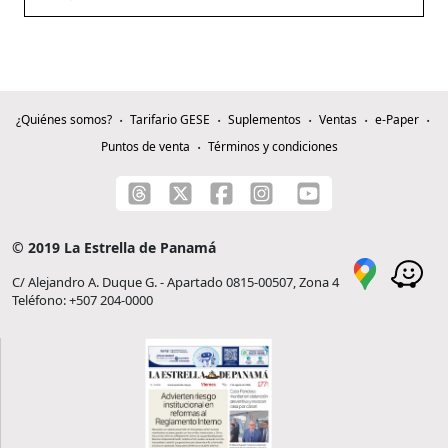
¿Quiénes somos?
Tarifario GESE
Suplementos
Ventas
e-Paper
Puntos de venta
Términos y condiciones
© 2019 La Estrella de Panamá
C/ Alejandro A. Duque G. - Apartado 0815-00507, Zona 4
Teléfono: +507 204-0000