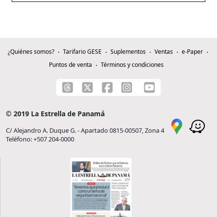
¿Quiénes somos?
Tarifario GESE
Suplementos
Ventas
e-Paper
Puntos de venta
Términos y condiciones
© 2019 La Estrella de Panamá
C/ Alejandro A. Duque G. - Apartado 0815-00507, Zona 4
Teléfono: +507 204-0000