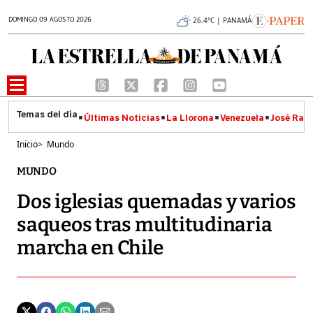
DOMINGO 09 AGOSTO 2026
26.4°C | PANAMÁ
Últimas Noticias
La Llorona
Venezuela
José Raúl
Inicio
>
Mundo
MUNDO
Dos iglesias quemadas y varios
saqueos tras multitudinaria
marcha en Chile