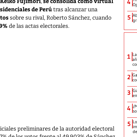
Keiko Fujimori
se consolida como virtual
,
4
Op
sidenciales de Perú
tras alcanzar una
Ab
tos
5
sobre su rival, Roberto Sánchez, cuando
gr
9%
de las actas electorales.
La
1
añ
c
Ga
2
co
Gi
3
en
¿M
4
so
Lo
5
im
iciales preliminares de la autoridad electoral
de
7% de los votos frente al 49,903% de Sánchez,