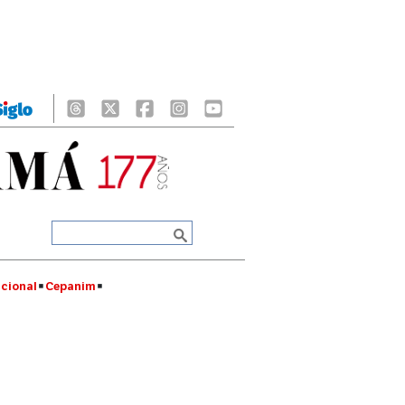
cional
Cepanim