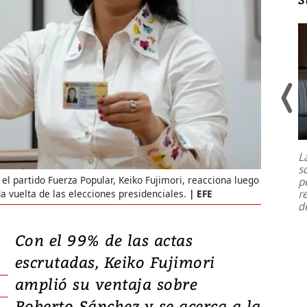
Un fuerte terremoto de magnitud
7,1 se registró este martes 28 de
julio en la prefectura de Kumamoto,
L
al sur de Japón, provocando una
s
emergencia de gran
...
 el partido Fuerza Popular, Keiko Fujimori, reacciona luego
p
r
 vuelta de las elecciones presidenciales.
EFE
d
Con el 99% de las actas
escrutadas, Keiko Fujimori
amplió su ventaja sobre
Roberto Sánchez y se acerca a la