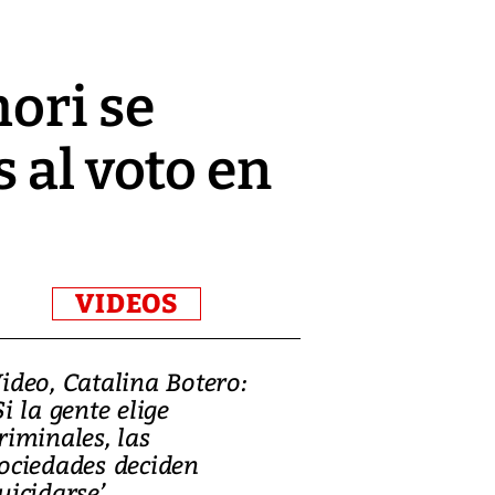
mori se
 al voto en
VIDEOS
ideo, Catalina Botero:
Video: Lula la
Si la gente elige
candidatura 
riminales, las
promesas de i
ociedades deciden
en defensa, ed
uicidarse’
tierras raras