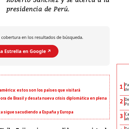
presidencia de Perú.
 cobertura en los resultados de búsqueda.
a Estrella en Google ↗️
Pa
1
de
américa: estos son los países que visitará
ra de Brasil y desata nueva crisis diplomática en plena
De
2
Po
ta sigue sacudiendo a España y Europa
Ca
3
ab
Tr