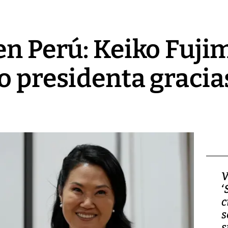
en Perú: Keiko Fuji
o presidenta gracias
Video, Japón: Terremoto
V
deja heridos y graves
‘
daños en Kumamoto
c
s
s