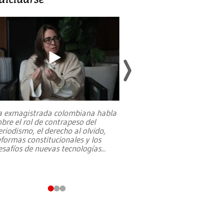
a exmagistrada colombiana habla
Entre recuerdos y es
obre el rol de contrapeso del
referencias hacia sus
eriodismo, el derecho al olvido,
presidente de Brasil,
eformas constitucionales y los
da Silva, oficializó 
esafíos de nuevas tecnologías
...
candidatura
...