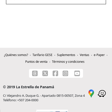
¿Quiénes somos?
Tarifario GESE
Suplementos
Ventas
e-Paper
Puntos de venta
Términos y condiciones
© 2019 La Estrella de Panamá
C/ Alejandro A. Duque G. - Apartado 0815-00507, Zona 4
Teléfono: +507 204-0000