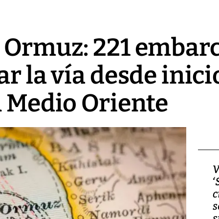
e Ormuz: 221 embar
r la vía desde inici
n Medio Oriente
Video, Japón: Terremoto
V
deja heridos y graves
‘
daños en Kumamoto
c
s
s