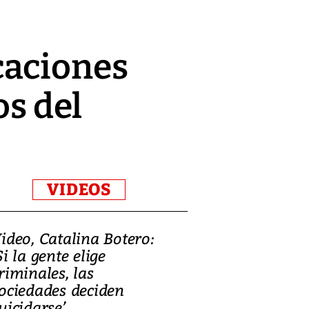
caciones
os del
VIDEOS
ideo, Catalina Botero:
Video: Lula la
Si la gente elige
candidatura 
riminales, las
promesas de i
ociedades deciden
en defensa, ed
uicidarse’
tierras raras