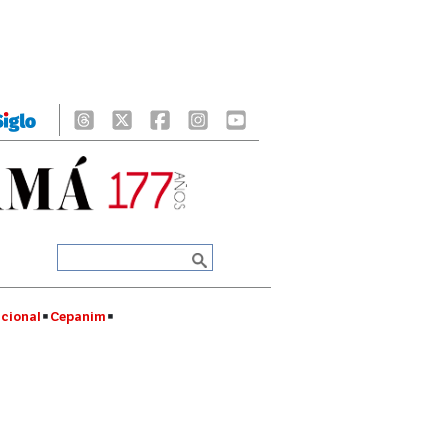
cional
Cepanim