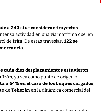
nde a 240 si se consideran trayectos
 intensa actividad en una vía marítima que, en
Irán
122 se
rol de
. De estas travesías,
n mercancía
.
 de cada diez desplazamientos estuvieron
n Irán
, ya sea como punto de origen o
a a 64% en el caso de los buques cargados
,
Teherán
nte de
en la dinámica comercial del
ienen una participación significativamente