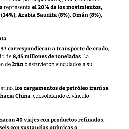
s
el 20% de los movimientos,
representa
a (14%), Arabia Saudita (8%), Omán (8%),
uta
, 37 correspondieron a transporte de crudo
,
8,45 millones de toneladas
do de
. La
Irán
on de
o estuvieron vinculados a su
los cargamentos de petróleo iraní se
estino,
d hacia China
, consolidando el vínculo
izaron 40 viajes con productos refinados,
seis con sustancias químicas o