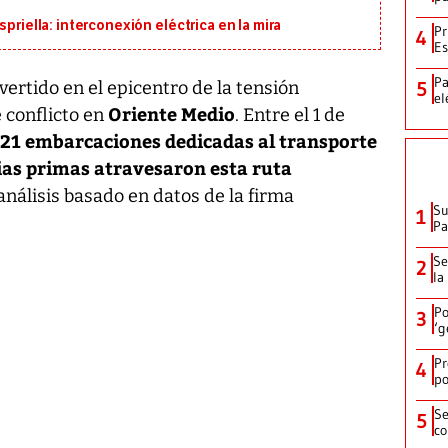
priella: interconexión eléctrica en la mira
Pr
4
Es
Pa
5
vertido en el epicentro de la tensión
el
Oriente Medio
e conflicto en
. Entre el 1 de
21 embarcaciones dedicadas al transporte
rias primas atravesaron esta ruta
análisis basado en datos de la firma
Su
1
P
Se
2
la
Po
3
‘g
Pr
4
po
Se
5
co