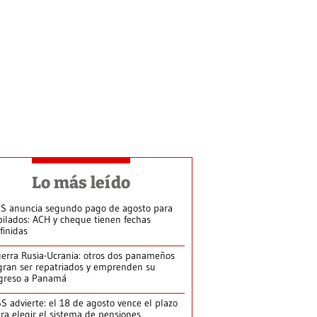
Lo más leído
S anuncia segundo pago de agosto para
bilados: ACH y cheque tienen fechas
finidas
erra Rusia-Ucrania: otros dos panameños
gran ser repatriados y emprenden su
greso a Panamá
S advierte: el 18 de agosto vence el plazo
ra elegir el sistema de pensiones