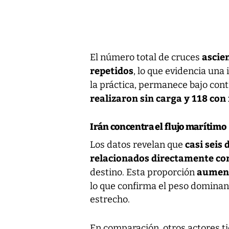
ascie
El número total de cruces
repetidos
, lo que evidencia una
la práctica, permanece bajo cont
realizaron sin carga y 118 co
Irán concentra el flujo marítimo
casi seis
Los datos revelan que
relacionados directamente co
aument
destino. Esta proporción
lo que confirma el peso domina
estrecho.
En comparación, otros actores t