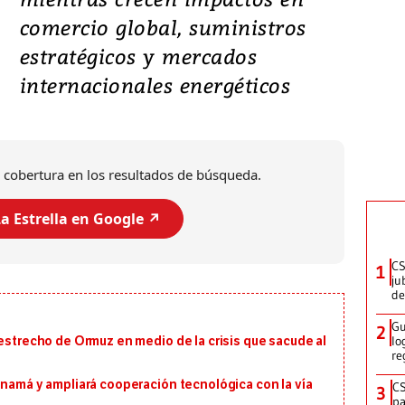
comercio global, suministros
estratégicos y mercados
internacionales energéticos
 cobertura en los resultados de búsqueda.
a Estrella en Google ↗️
CS
1
ju
de
Gu
2
lo
 estrecho de Ormuz en medio de la crisis que sacude al
re
anamá y ampliará cooperación tecnológica con la vía
CS
3
pa