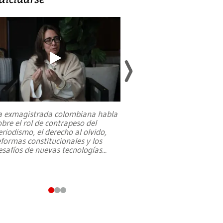
a exmagistrada colombiana habla
Entre recuerdos y es
obre el rol de contrapeso del
referencias hacia sus
eriodismo, el derecho al olvido,
presidente de Brasil,
eformas constitucionales y los
da Silva, oficializó 
esafíos de nuevas tecnologías
...
candidatura
...