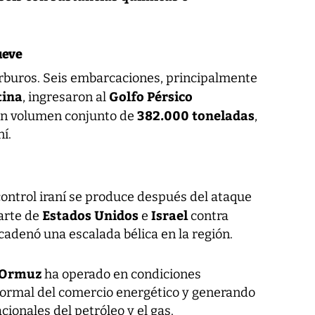
ueve
carburos. Seis embarcaciones, principalmente
tina
Golfo Pérsico
, ingresaron al
382.000 toneladas
 un volumen conjunto de
,
í.
control iraní se produce después del ataque
Estados Unidos
Israel
parte de
e
contra
ncadenó una escalada bélica en la región.
e Ormuz
ha operado en condiciones
 normal del comercio energético y generando
cionales del petróleo y el gas.