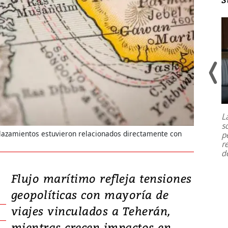
Un fuerte terremoto de magnitud
7,1 se registró este martes 28 de
julio en la prefectura de Kumamoto,
L
al sur de Japón, provocando una
s
emergencia de gran
...
plazamientos estuvieron relacionados directamente con
p
r
d
Flujo marítimo refleja tensiones
geopolíticas con mayoría de
viajes vinculados a Teherán,
mientras crecen impactos en