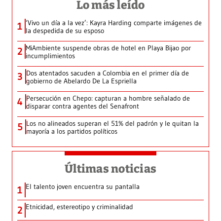
Lo más leído
‘Vivo un día a la vez’: Kayra Harding comparte imágenes de
1
la despedida de su esposo
MiAmbiente suspende obras de hotel en Playa Bijao por
2
incumplimientos
Dos atentados sacuden a Colombia en el primer día de
3
gobierno de Abelardo De La Espriella
Persecución en Chepo: capturan a hombre señalado de
4
disparar contra agentes del Senafront
Los no alineados superan el 51% del padrón y le quitan la
5
mayoría a los partidos políticos
Últimas noticias
El talento joven encuentra su pantalla​
1
Etnicidad, estereotipo y criminalidad
2