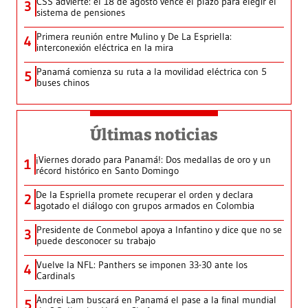
CSS advierte: el 18 de agosto vence el plazo para elegir el
3
sistema de pensiones
Primera reunión entre Mulino y De La Espriella:
4
interconexión eléctrica en la mira
Panamá comienza su ruta a la movilidad eléctrica con 5
5
buses chinos
Últimas noticias
¡Viernes dorado para Panamá!: Dos medallas de oro y un
1
récord histórico en Santo Domingo
De la Espriella promete recuperar el orden y declara
2
agotado el diálogo con grupos armados en Colombia
Presidente de Conmebol apoya a Infantino y dice que no se
3
puede desconocer su trabajo
Vuelve la NFL: Panthers se imponen 33-30 ante los
4
Cardinals
Andrei Lam buscará en Panamá el pase a la final mundial
5