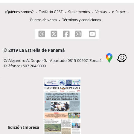
¿Quiénes somos?
Tarifario GESE
Suplementos
Ventas
e-Paper
Puntos de venta
Términos y condiciones
© 2019 La Estrella de Panamá
C/ Alejandro A. Duque G. - Apartado 0815-00507, Zona 4
Teléfono: +507 204-0000
Edición Impresa