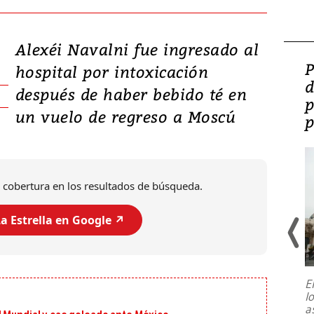
Alexéi Navalni fue ingresado al
Video: Lula lanza su
P
hospital por intoxicación
candidatura con
d
después de haber bebido té en
promesas de inversión
p
un vuelo de regreso a Moscú
en defensa, educación y
p
tierras raras
 cobertura en los resultados de búsqueda.
a Estrella en Google ↗️
E
l
Entre recuerdos y escuetas
a
referencias hacia sus adversarios, el