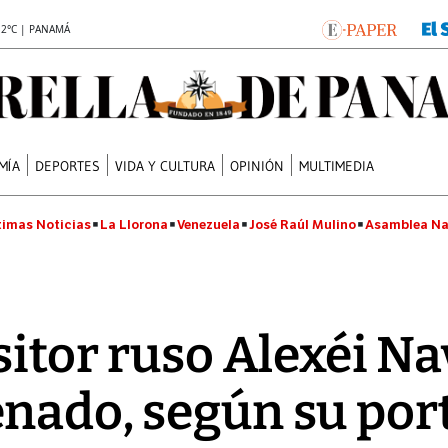
.2°C | PANAMÁ
MÍA
DEPORTES
VIDA Y CULTURA
OPINIÓN
MULTIMEDIA
timas Noticias
La Llorona
Venezuela
José Raúl Mulino
Asamblea Na
ositor ruso Alexéi N
nado, según su por