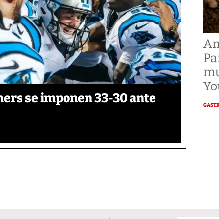
An
Pa
mu
Yo
thers se imponen 33-30 ante
GAST