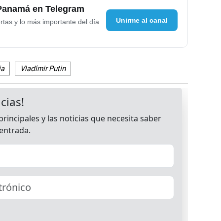
 Panamá en Telegram
Unirme al canal
rtas y lo más importante del día
ia
Vladímir Putin