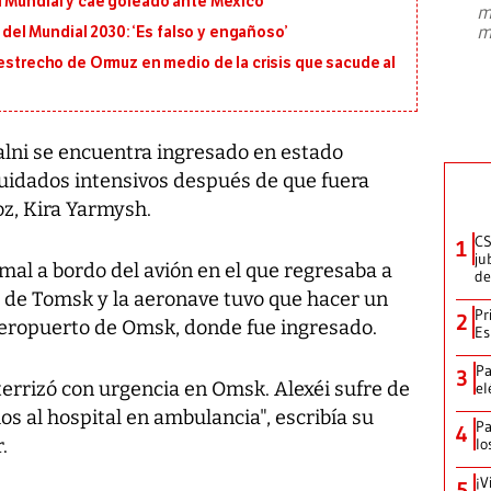
l Mundial y cae goleado ante México
m
presidente de Brasil, Luiz Inácio Lula
m
l del Mundial 2030: ‘Es falso y engañoso’
da Silva, oficializó este domingo su
candidatura
...
 estrecho de Ormuz en medio de la crisis que sacude al
valni se encuentra ingresado en estado
uidados intensivos después de que fuera
z, Kira Yarmysh.
CS
1
ju
ó mal a bordo del avión en el que regresaba a
de
 de Tomsk y la aeronave tuvo que hacer un
Pr
2
aeropuerto de Omsk, donde fue ingresado.
Es
Pa
3
aterrizó con urgencia en Omsk. Alexéi sufre de
el
os al hospital en ambulancia", escribía su
Pa
4
.
lo
¡V
5