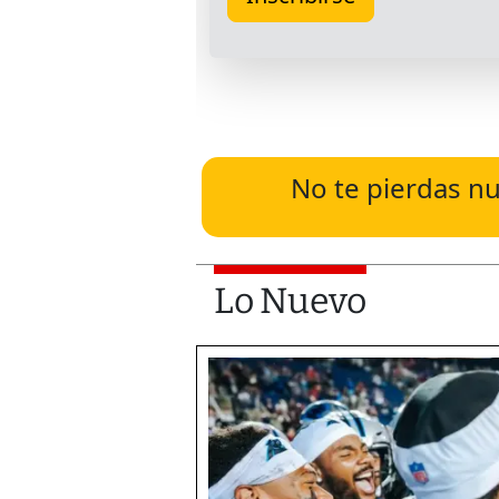
No te pierdas nu
Lo Nuevo