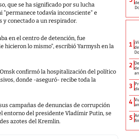
de
so, que se ha significado por su lucha
D
ni "permanece todavía inconsciente" e
s y conectado a un respirador.
ba en el centro de detención, fue
¡V
1
 hicieron lo mismo", escribió Yarmysh en la
de
D
De
2
de
msk confirmó la hospitalización del político
ar
sivos, donde -aseguró- recibe toda la
Pr
3
di
Vu
4
n sus campañas de denuncias de corrupción
an
 el entorno del presidente Vladímir Putin, se
An
5
fi
des azotes del Kremlin.