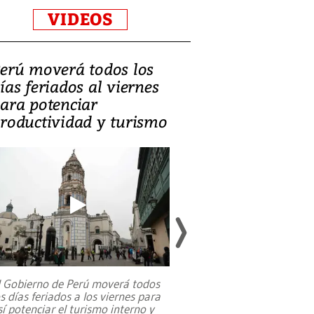
VIDEOS
erú moverá todos los
Video, Catalin
ías feriados al viernes
‘Si la gente el
ara potenciar
criminales, la
roductividad y turismo
sociedades de
suicidarse’
l Gobierno de Perú moverá todos
os días feriados a los viernes para
La exmagistrada co
sí potenciar el turismo interno y
sobre el rol de contr