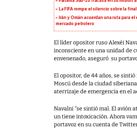
Panamá Sub-20 fracasa en su misión a
La FIFA rompe el silencio sobre la fina
Irán y Omán acuerdan una ruta para el
mercado petrolero
El líder opositor ruso Alexéi Na
inconsciente en una unidad de c
envenenado, aseguró su portavo
El opositor, de 44 años, se sinti
Moscú desde la ciudad siberiana
aterrizaje de emergencia en el 
Navalni "se sintió mal. El avión 
un tiene intoxicación. Ahora vam
portavoz en su cuenta de Twitter