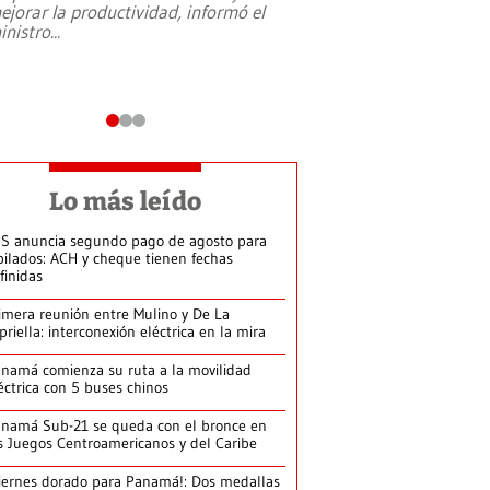
ejorar la productividad, informó el
periodismo, el derech
inistro
...
reformas constitucio
desafíos de nuevas t
Lo más leído
S anuncia segundo pago de agosto para
bilados: ACH y cheque tienen fechas
finidas
imera reunión entre Mulino y De La
priella: interconexión eléctrica en la mira
namá comienza su ruta a la movilidad
éctrica con 5 buses chinos
namá Sub-21 se queda con el bronce en
s Juegos Centroamericanos y del Caribe
iernes dorado para Panamá!: Dos medallas