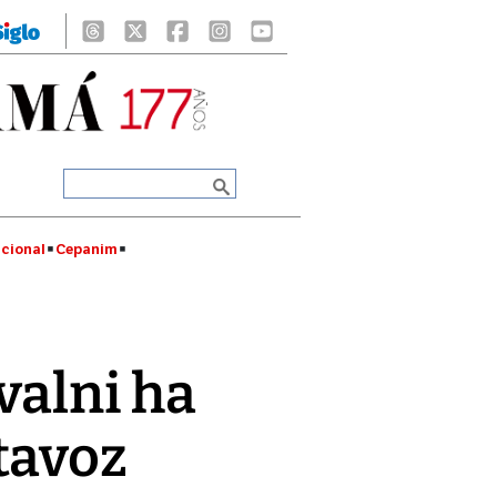
cional
Cepanim
avalni ha
tavoz