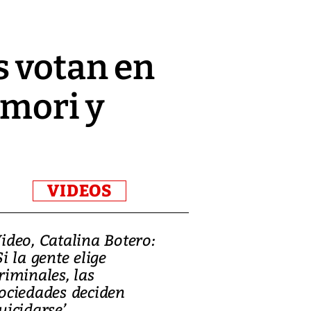
s votan en
imori y
VIDEOS
ideo, Catalina Botero:
Video: Lula la
Si la gente elige
candidatura 
riminales, las
promesas de i
ociedades deciden
en defensa, ed
uicidarse’
tierras raras