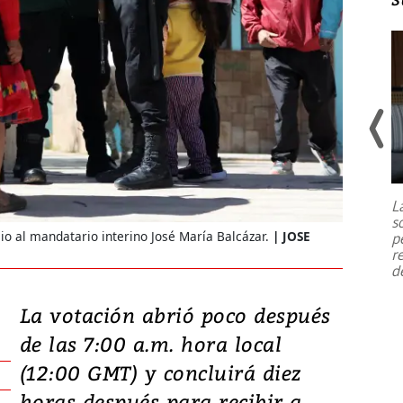
Un fuerte terremoto de magnitud
7,1 se registró este martes 28 de
julio en la prefectura de Kumamoto,
L
al sur de Japón, provocando una
s
emergencia de gran
...
ulio al mandatario interino José María Balcázar.
JOSE
p
r
d
La votación abrió poco después
de las 7:00 a.m. hora local
(12:00 GMT) y concluirá diez
horas después para recibir a