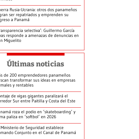
erra Rusia-Ucrania: otros dos panameños
gran ser repatriados y emprenden su
greso a Panamá
ransparencia selectiva’: Guillermo García
vas responde a amenazas de denuncias en
n Miguelito
Últimas noticias
s de 200 emprendedores panameños
scan transformar sus ideas en empresas
rmales y rentables
ntaje de vigas gigantes paralizará el
rredor Sur entre Paitilla y Costa del Este
namá roza el podio en ‘skateboarding’ y
rma paliza en ‘softbol’ en 2026
 Ministerio de Seguridad establece
mando Conjunto en el Canal de Panamá