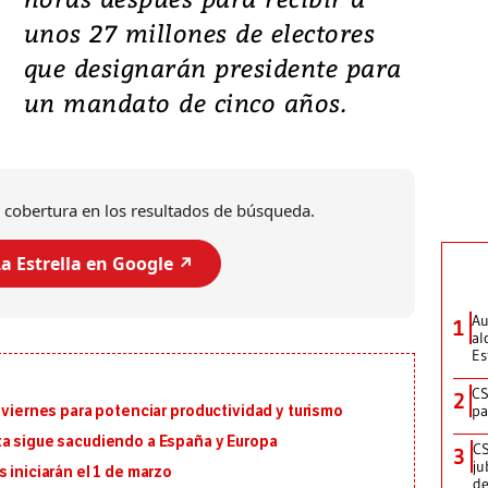
unos 27 millones de electores
que designarán presidente para
un mandato de cinco años.
 cobertura en los resultados de búsqueda.
a Estrella en Google ↗️
Au
1
al
Es
CS
2
pa
 viernes para potenciar productividad y turismo
ta sigue sacudiendo a España y Europa
CS
3
ju
 iniciarán el 1 de marzo
de