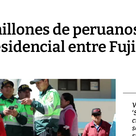
illones de peruano
esidencial entre Fuj
Video, Japón: Terremoto
V
deja heridos y graves
‘
daños en Kumamoto
c
s
s