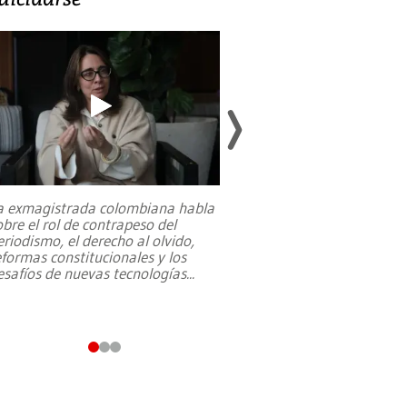
a exmagistrada colombiana habla
Entre recuerdos y es
obre el rol de contrapeso del
referencias hacia sus
eriodismo, el derecho al olvido,
presidente de Brasil,
eformas constitucionales y los
da Silva, oficializó 
esafíos de nuevas tecnologías
...
candidatura
...