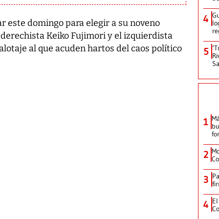
Gu
4
r este domingo para elegir a su noveno
lo
re
derechista Keiko Fujimori y el izquierdista
lotaje al que acuden hartos del caos político
‘T
5
Ri
Sa
Má
1
bu
fo
Mo
2
Co
Pa
3
fi
El
4
Co