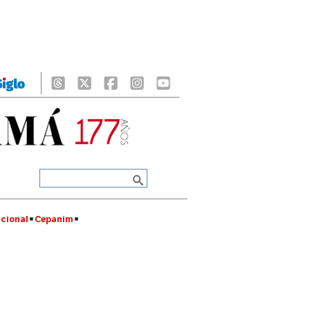
cional
Cepanim