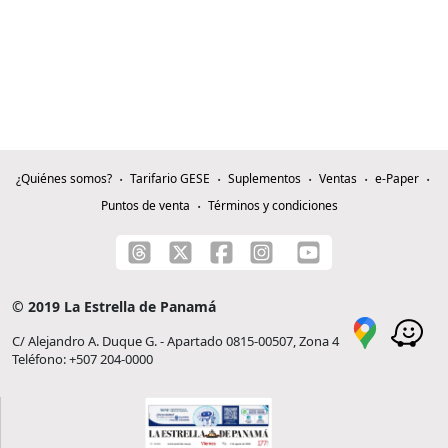
¿Quiénes somos?
Tarifario GESE
Suplementos
Ventas
e-Paper
Puntos de venta
Términos y condiciones
© 2019 La Estrella de Panamá
C/ Alejandro A. Duque G. - Apartado 0815-00507, Zona 4
Teléfono: +507 204-0000