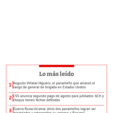
Lo más leído
Augusto Villalaz-Higuero, el panameño que alcanzó el
1
rango de general de brigada en Estados Unidos
CSS anuncia segundo pago de agosto para jubilados: ACH y
2
cheque tienen fechas definidas
Guerra Rusia-Ucrania: otros dos panameños logran ser
3
repatriados y emprenden su regreso a Panamá