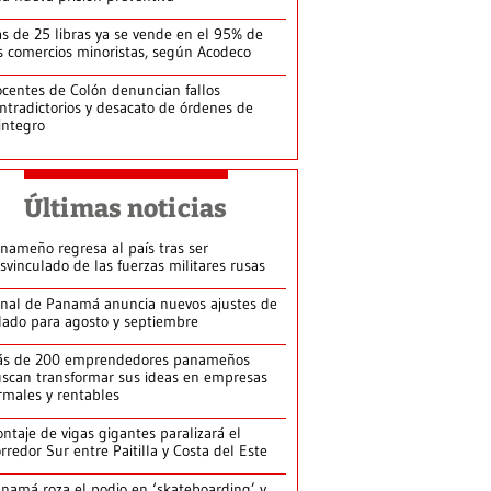
s de 25 libras ya se vende en el 95% de
s comercios minoristas, según Acodeco
centes de Colón denuncian fallos
ntradictorios y desacato de órdenes de
integro
Últimas noticias
nameño regresa al país tras ser
svinculado de las fuerzas militares rusas
nal de Panamá anuncia nuevos ajustes de
lado para agosto y septiembre
ás de 200 emprendedores panameños
scan transformar sus ideas en empresas
rmales y rentables
ntaje de vigas gigantes paralizará el
rredor Sur entre Paitilla y Costa del Este
namá roza el podio en ‘skateboarding’ y