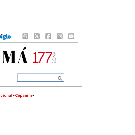
cional
Cepanim