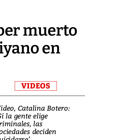
ber muerto
aiyano en
VIDEOS
ideo, Catalina Botero:
Video: Lula la
Si la gente elige
candidatura 
riminales, las
promesas de i
ociedades deciden
en defensa, ed
uicidarse’
tierras raras