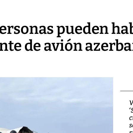
personas pueden ha
ente de avión azerb
Video, Japón: Terremoto
V
deja heridos y graves
‘
daños en Kumamoto
c
s
s