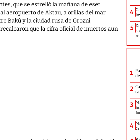
antes, que se estrelló la mañana de eset
Ga
4
al aeropuerto de Aktau, a orillas del mar
lo
tre Bakú y la ciudad rusa de Grozni,
Do
5
recalcaron que la cifra oficial de muertos aun
co
re
Pa
1
de
Ca
2
ca
M
3
bu
fo
Mo
4
Co
Pa