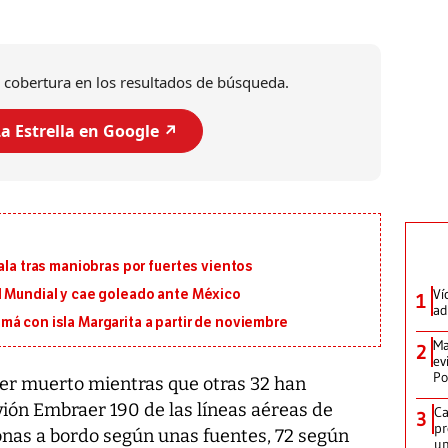
 cobertura en los resultados de búsqueda.
a Estrella en Google ↗️
ala tras maniobras por fuertes vientos
Ví
l Mundial y cae goleado ante México
1
ad
á con isla Margarita a partir de noviembre
Ma
2
ev
Po
r muerto mientras que otras 32 han
vión Embraer 190 de las líneas aéreas de
Ca
3
pr
nas a bordo según unas fuentes, 72 según
un