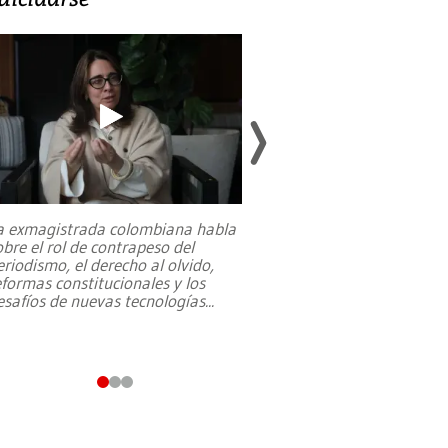
a exmagistrada colombiana habla
Entre recuerdos y es
obre el rol de contrapeso del
referencias hacia sus
eriodismo, el derecho al olvido,
presidente de Brasil,
eformas constitucionales y los
da Silva, oficializó 
esafíos de nuevas tecnologías
...
candidatura
...