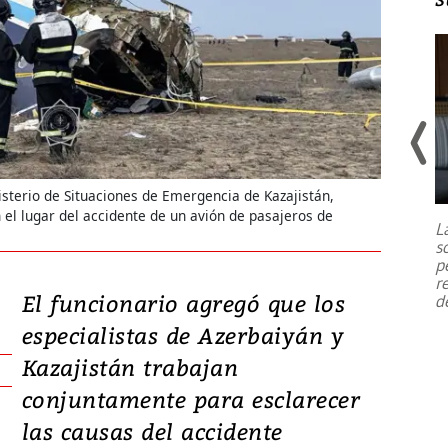
Un fuerte terremoto de magnitud
7,1 se registró este martes 28 de
sterio de Situaciones de Emergencia de Kazajistán,
julio en la prefectura de Kumamoto,
 el lugar del accidente de un avión de pasajeros de
L
al sur de Japón, provocando una
s
emergencia de gran
...
p
r
El funcionario agregó que los
d
especialistas de Azerbaiyán y
Kazajistán trabajan
conjuntamente para esclarecer
las causas del accidente