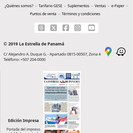
¿Quiénes somos?
Tarifario GESE
Suplementos
Ventas
e-Paper
Puntos de venta
Términos y condiciones
© 2019 La Estrella de Panamá
C/ Alejandro A. Duque G. - Apartado 0815-00507, Zona 4
Teléfono: +507 204-0000
Edición Impresa
Portada del impreso