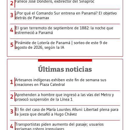
Fallece José Donderis, exdirector del Sinaproc
2
¿Por qué el Comando Sur entrena en Panamá? El objetivo
3
detrás de Panamax
El gran terremoto de septiembre de 1882: la noche que
4
estremeció a Panamá
Pirámide de Lotería de Panamá | sorteo de este 9 de
5
agosto de 2026, según la IA
Últimas noticias
Artesanos indígenas exhiben este fin de semana sus
1
creaciones en Plaza Catedral
Aprehenden a hombre que ingresó a las vías del Metro y
2
provocó suspensión de la Línea 1
El fin del caso de María Lourdes Afiuni: Libertad plena para
3
la jueza que desafió a Hugo Chávez
Transportistas piden aumento del pasaje; usuarios
4
reclaman cobros irregulares