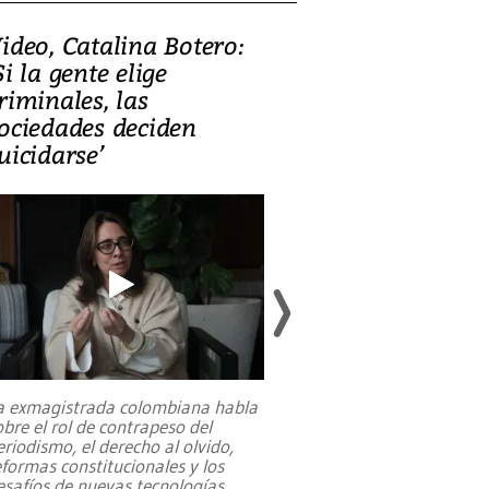
ideo, Catalina Botero:
Video: Lula la
Si la gente elige
candidatura 
riminales, las
promesas de i
ociedades deciden
en defensa, ed
uicidarse’
tierras raras
a exmagistrada colombiana habla
Entre recuerdos y es
obre el rol de contrapeso del
referencias hacia sus
eriodismo, el derecho al olvido,
presidente de Brasil,
eformas constitucionales y los
da Silva, oficializó 
esafíos de nuevas tecnologías
...
candidatura
...