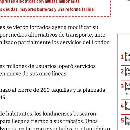
presas eléctricas con multas millonarias
s deudas, mayores barreras y una reforma fallida
s se vieron forzados ayer a modificar su
r por medios alternativos de transporte, ante
alizado parcialmente los servicios del London
Ca
1
en
tres millones de usuarios, operó servicios
Ví
2
n nueve de sus once líneas.
ad
Ca
3
en
zo al cierre de 260 taquillas y la planeada
vi
15.
Ga
4
lo
de habitantes, los londinenses buscaron
Ve
5
ara llegar a tiempo a sus trabajos. Unos
op
gunos prefirieron ir sentados en el autobús o