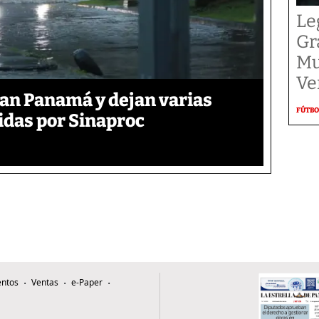
Le
Gr
Mu
Ve
tan Panamá y dejan varias
FÚTBO
das por Sinaproc
ntos
Ventas
e-Paper