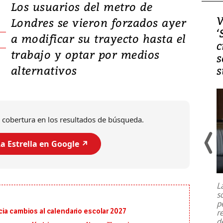
Los usuarios del metro de
Video, Japón: Terremoto
V
Londres se vieron forzados ayer
deja heridos y graves
‘
a modificar su trayecto hasta el
daños en Kumamoto
c
trabajo y optar por medios
s
alternativos
s
 cobertura en los resultados de búsqueda.
a Estrella en Google ↗️
Un fuerte terremoto de magnitud
7,1 se registró este martes 28 de
julio en la prefectura de Kumamoto,
L
al sur de Japón, provocando una
s
emergencia de gran
...
p
ia cambios al calendario escolar 2027
r
d