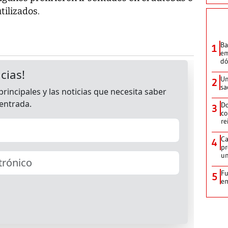
tilizados.
Ba
1
em
dó
Un
2
sa
Do
3
co
re
Ca
4
pr
un
Fu
5
em