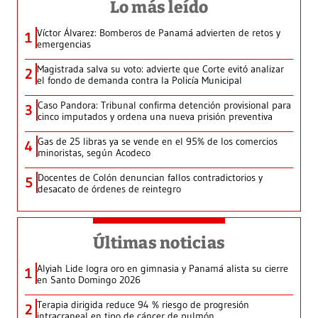
Lo más leído
Víctor Álvarez: Bomberos de Panamá advierten de retos y
1
emergencias
Magistrada salva su voto: advierte que Corte evitó analizar
2
el fondo de demanda contra la Policía Municipal
Caso Pandora: Tribunal confirma detención provisional para
3
cinco imputados y ordena una nueva prisión preventiva
Gas de 25 libras ya se vende en el 95% de los comercios
4
minoristas, según Acodeco
Docentes de Colón denuncian fallos contradictorios y
5
desacato de órdenes de reintegro
Últimas noticias
Alyiah Lide logra oro en gimnasia y Panamá alista su cierre
1
en Santo Domingo 2026
Terapia dirigida reduce 94 % riesgo de progresión
2
intracraneal en tipo de cáncer de pulmón