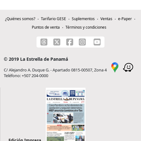
¿Quiénes somos?
Tarifario GESE
Suplementos
Ventas
e-Paper
Puntos de venta
Términos y condiciones
© 2019 La Estrella de Panamá
C/ Alejandro A. Duque G. - Apartado 0815-00507, Zona 4
Teléfono: +507 204-0000
Edición Impresa