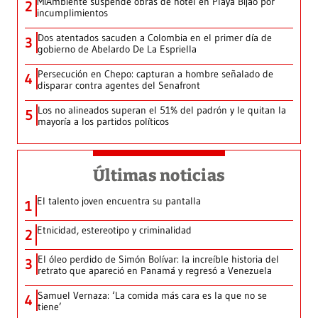
MiAmbiente suspende obras de hotel en Playa Bijao por
2
incumplimientos
Dos atentados sacuden a Colombia en el primer día de
3
gobierno de Abelardo De La Espriella
Persecución en Chepo: capturan a hombre señalado de
4
disparar contra agentes del Senafront
Los no alineados superan el 51% del padrón y le quitan la
5
mayoría a los partidos políticos
Últimas noticias
El talento joven encuentra su pantalla​
1
Etnicidad, estereotipo y criminalidad
2
El óleo perdido de Simón Bolívar: la increíble historia del
3
retrato que apareció en Panamá y regresó a Venezuela
Samuel Vernaza: ‘La comida más cara es la que no se
4
tiene’