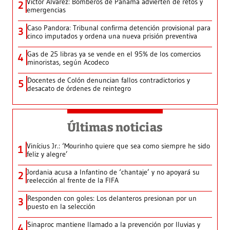
Víctor Álvarez: Bomberos de Panamá advierten de retos y
2
emergencias
Caso Pandora: Tribunal confirma detención provisional para
3
cinco imputados y ordena una nueva prisión preventiva
Gas de 25 libras ya se vende en el 95% de los comercios
4
minoristas, según Acodeco
Docentes de Colón denuncian fallos contradictorios y
5
desacato de órdenes de reintegro
Últimas noticias
Vinícius Jr.: ‘Mourinho quiere que sea como siempre he sido
1
feliz y alegre’
Jordania acusa a Infantino de ‘chantaje’ y no apoyará su
2
reelección al frente de la FIFA
Responden con goles: Los delanteros presionan por un
3
puesto en la selección
Sinaproc mantiene llamado a la prevención por lluvias y
4