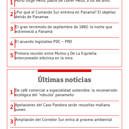
Murió Jorge Messi, padre de Lionel Messi, a los 68 años
1
¿Por qué el Comando Sur entrena en Panamá? El objetivo
2
detrás de Panamax
El gran terremoto de septiembre de 1882: la noche que
3
estremeció a Panamá
El acuerdo legislativo PDC – PRD
4
Primera reunión entre Mulino y De La Espriella:
5
interconexión eléctrica en la mira
Últimas noticias
De café comercial a especialidad sostenible: la reconversión
1
ecológica del ‘robusta’ panameño
Apelaciones del Caso Pandora serán resueltas mañana
2
jueves
Ampliación del Corredor Sur entra al proceso ambiental
3