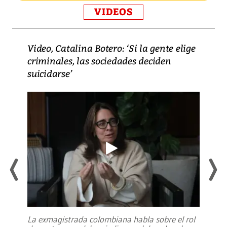
VIDEOS
Video, Catalina Botero: ‘Si la gente elige
criminales, las sociedades deciden
suicidarse’
La exmagistrada colombiana habla sobre el rol