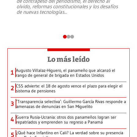
de contrapeso del periodismo, el derecho al
olvido, reformas constitucionales y los desafíos
de nuevas tecnologías
...
Lo más leído
Augusto Villalaz-Higuero, el panameño que alcanzó el
1
rango de general de brigada en Estados Unidos
CSS advierte: el 18 de agosto vence el plazo para elegir el
2
sistema de pensiones
‘Transparencia selectiva’: Guillermo García Rivas responde a
3
amenazas de denuncias en San Miguelito
Guerra Rusia-Ucrania: otros dos panameños logran ser
4
repatriados y emprenden su regreso a Panamá
¿Qué hace Infantino en Cali? La verdad sobre su presencia
5