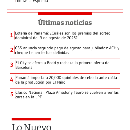
con De la Espriella
Últimas noticias
Lotería de Panamá: ¿Cuáles son los premios del sorteo
1
dominical del 9 de agosto de 2026?
CSS anuncia segundo pago de agosto para jubilados: ACH y
2
cheque tienen fechas definidas
El City se aferra a Rodri y rechaza la primera oferta del
3
Barcelona
Panamá importará 20,000 quintales de cebolla ante caída
4
de la producción por El Niño
Clásico Nacional: Plaza Amador y Tauro se vuelven a ver las
5
caras en la LPF
Lo Nuevo