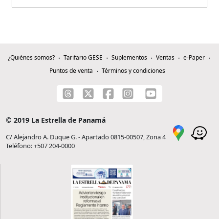
¿Quiénes somos?
Tarifario GESE
Suplementos
Ventas
e-Paper
Puntos de venta
Términos y condiciones
© 2019 La Estrella de Panamá
C/ Alejandro A. Duque G. - Apartado 0815-00507, Zona 4
Teléfono: +507 204-0000