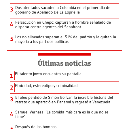
Dos atentados sacuden a Colombia en el primer día de
3
gobierno de Abelardo De La Espriella
Persecución en Chepo: capturan a hombre señalado de
4
disparar contra agentes del Senafront
Los no alineados superan el 51% del padrón y le quitan la
5
mayoría a los partidos políticos
Últimas noticias
El talento joven encuentra su pantalla​
1
Etnicidad, estereotipo y criminalidad
2
El óleo perdido de Simón Bolívar: la increíble historia del
3
retrato que apareció en Panamá y regresó a Venezuela
Samuel Vernaza: ‘La comida más cara es la que no se
4
tiene’
Después de las bombas
5