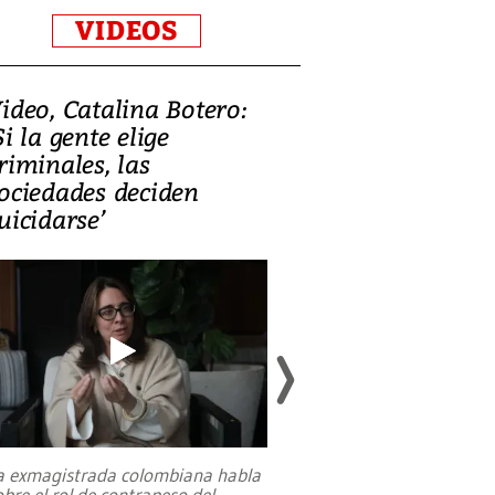
VIDEOS
ideo, Catalina Botero:
Video: Lula la
Si la gente elige
candidatura 
riminales, las
promesas de i
ociedades deciden
en defensa, ed
uicidarse’
tierras raras
a exmagistrada colombiana habla
Entre recuerdos y es
obre el rol de contrapeso del
referencias hacia sus