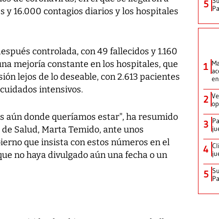
Su
5
P
 y 16.000 contagios diarios y los hospitales
espués controlada, con 49 fallecidos y 1.160
una mejoría constante en los hospitales, que
Ma
1
ac
ón lejos de lo deseable, con 2.613 pacientes
en
 cuidados intensivos.
Ve
2
op
s aún donde queríamos estar", ha resumido
Pa
3
a de Salud, Marta Temido, ante unos
ju
ierno que insista con estos números en el
Cl
4
ju
que no haya divulgado aún una fecha o un
Su
5
P