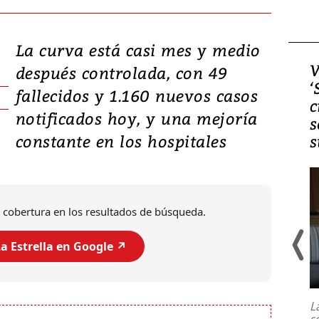
La curva está casi mes y medio
Video, Japón: Terremoto
V
después controlada, con 49
deja heridos y graves
‘
fallecidos y 1.160 nuevos casos
daños en Kumamoto
c
notificados hoy, y una mejoría
s
constante en los hospitales
s
 cobertura en los resultados de búsqueda.
a Estrella en Google ↗️
Un fuerte terremoto de magnitud
7,1 se registró este martes 28 de
julio en la prefectura de Kumamoto,
L
al sur de Japón, provocando una
s