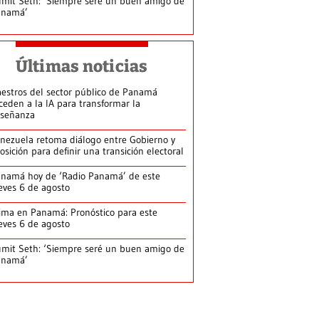
mit Seth: ‘Siempre seré un buen amigo de
anamá’
Últimas noticias
estros del sector público de Panamá
ceden a la IA para transformar la
señanza
nezuela retoma diálogo entre Gobierno y
osición para definir una transición electoral
namá hoy de ‘Radio Panamá’ de este
eves 6 de agosto
ima en Panamá: Pronóstico para este
eves 6 de agosto
mit Seth: ‘Siempre seré un buen amigo de
anamá’