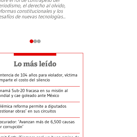
eriodismo, el derecho al olvido,
presidente de Brasil,
eformas constitucionales y los
da Silva, oficializó 
esafíos de nuevas tecnologías
...
candidatura
...
Lo más leído
ntencia de 104 años para violador, víctima
mparte el costo del silencio
namá Sub-20 fracasa en su misión al
ndial y cae goleado ante México
lémica reforma permite a diputados
estionar obras’ en sus circuitos
ocurador: ‘Avanzan más de 6,500 causas
r corrupción’