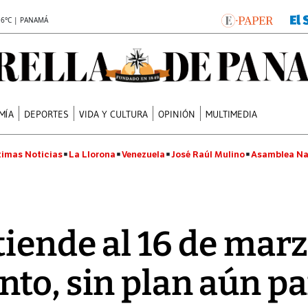
.6°C | PANAMÁ
MÍA
DEPORTES
VIDA Y CULTURA
OPINIÓN
MULTIMEDIA
timas Noticias
La Llorona
Venezuela
José Raúl Mulino
Asamblea Na
tiende al 16 de marz
to, sin plan aún pa