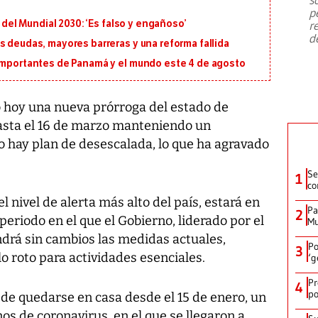
emergencia de gran
...
p
l del Mundial 2030: ‘Es falso y engañoso’
r
d
s deudas, mayores barreras y una reforma fallida
 importantes de Panamá y el mundo este 4 de agosto
 hoy una nueva prórroga del estado de
asta el 16 de marzo manteniendo un
o hay plan de desescalada, lo que ha agravado
Se
1
co
 nivel de alerta más alto del país, estará en
Pa
2
 periodo en el que el Gobierno, liderado por el
Mu
ndrá sin cambios las medidas actuales,
Po
3
 roto para actividades esenciales.
‘g
Pr
4
po
 de quedarse en casa desde el 15 de enero, un
os de coronavirus, en el que se llegaron a