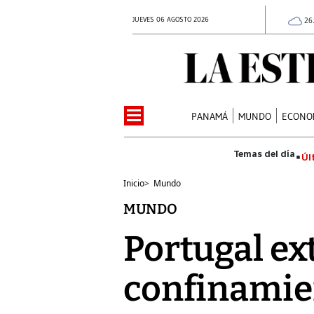
JUEVES 06 AGOSTO 2026
26
PANAMÁ
MUNDO
ECONO
Úl
Inicio
>
Mundo
MUNDO
Portugal ex
confinamien