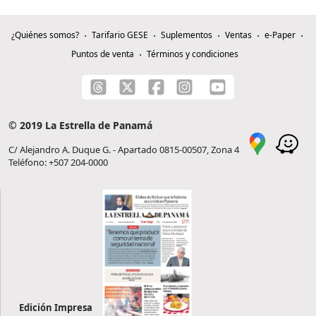
¿Quiénes somos?
Tarifario GESE
Suplementos
Ventas
e-Paper
Puntos de venta
Términos y condiciones
© 2019 La Estrella de Panamá
C/ Alejandro A. Duque G. - Apartado 0815-00507, Zona 4
Teléfono: +507 204-0000
Edición Impresa