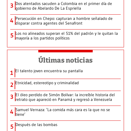
Dos atentados sacuden a Colombia en el primer día de
3
gobierno de Abelardo De La Espriella
Persecución en Chepo: capturan a hombre señalado de
4
disparar contra agentes del Senafront
Los no alineados superan el 51% del padrón y le quitan la
5
mayoría a los partidos políticos
Últimas noticias
El talento joven encuentra su pantalla​
1
Etnicidad, estereotipo y criminalidad
2
El óleo perdido de Simón Bolívar: la increíble historia del
3
retrato que apareció en Panamá y regresó a Venezuela
Samuel Vernaza: ‘La comida más cara es la que no se
4
tiene’
Después de las bombas
5