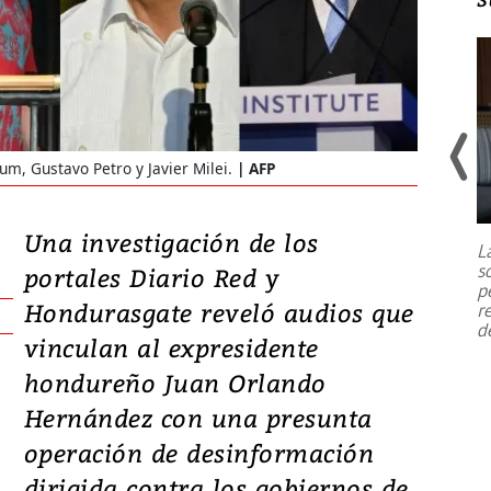
m, Gustavo Petro y Javier Milei.
AFP
Un fuerte terremoto de magnitud
7,1 se registró este martes 28 de
julio en la prefectura de Kumamoto,
Una investigación de los
L
al sur de Japón, provocando una
s
portales Diario Red y
emergencia de gran
...
p
Hondurasgate reveló audios que
r
d
vinculan al expresidente
hondureño Juan Orlando
Hernández con una presunta
operación de desinformación
dirigida contra los gobiernos de