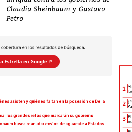
Claudia Sheinbaum y Gustavo
Petro
 cobertura en los resultados de búsqueda.
a Estrella en Google ↗️
Mu
1
lo
¿P
uiénes asisten y quiénes faltan en la posesión de De la
2
Pa
ia: los grandes retos que marcarán su gobierno
El
3
no
inbaum busca reanudar envíos de aguacate a Estados
El