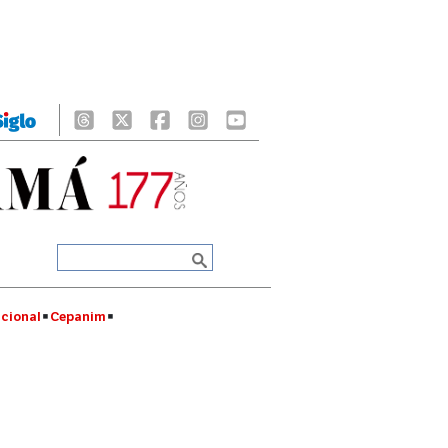
cional
Cepanim