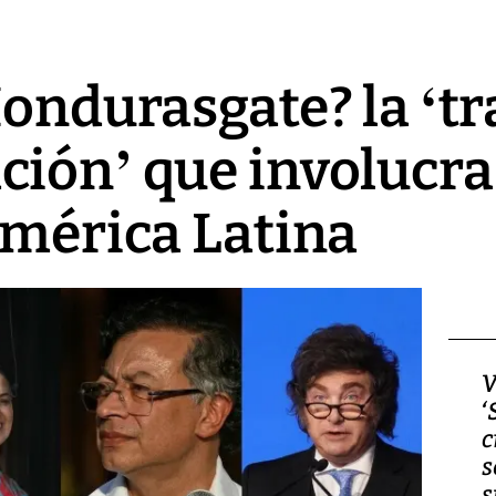
Hondurasgate? la ‘t
ión’ que involucra
América Latina
Video, Japón: Terremoto
V
deja heridos y graves
‘
daños en Kumamoto
c
s
s