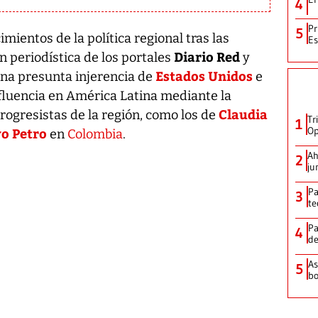
4
Pr
5
mientos de la política regional tras las
Es
Diario Red
n periodística de los portales
y
Estados Unidos
una presunta injerencia de
e
fluencia en América Latina mediante la
Claudia
rogresistas de la región, como los de
Tr
1
Op
o Petro
en
Colombia
.
Ah
2
ju
Pa
3
te
Pa
4
de
As
5
bo