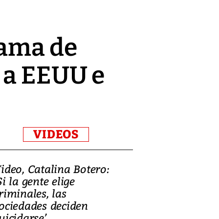
rama de
 a EEUU e
VIDEOS
ideo, Catalina Botero:
Video: Lula la
Si la gente elige
candidatura 
riminales, las
promesas de i
ociedades deciden
en defensa, ed
uicidarse’
tierras raras