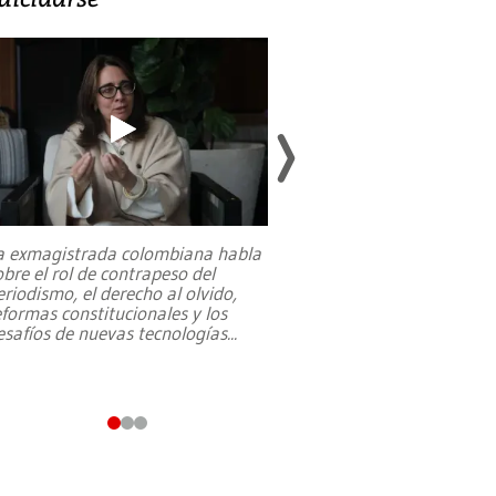
a exmagistrada colombiana habla
Entre recuerdos y es
obre el rol de contrapeso del
referencias hacia sus
eriodismo, el derecho al olvido,
presidente de Brasil,
eformas constitucionales y los
da Silva, oficializó 
esafíos de nuevas tecnologías
...
candidatura
...