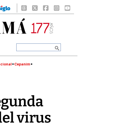
cional
Cepanim
segunda
del virus