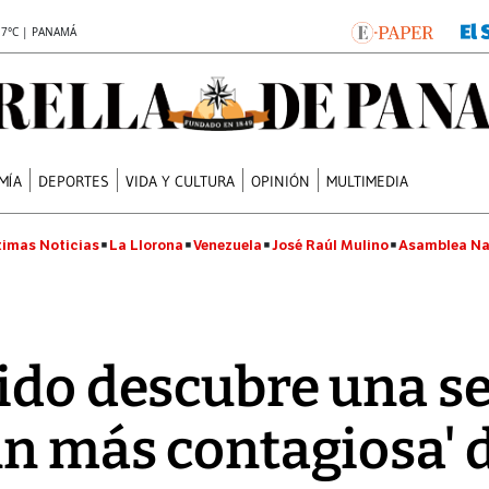
.7°C | PANAMÁ
MÍA
DEPORTES
VIDA Y CULTURA
OPINIÓN
MULTIMEDIA
timas Noticias
La Llorona
Venezuela
José Raúl Mulino
Asamblea Na
nido descubre una 
́n más contagiosa' 