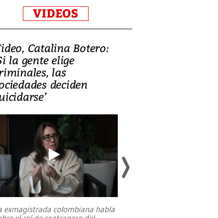
VIDEOS
ideo, Catalina Botero:
Video: Lula la
Si la gente elige
candidatura 
riminales, las
promesas de i
ociedades deciden
en defensa, ed
uicidarse’
tierras raras
a exmagistrada colombiana habla
Entre recuerdos y es
obre el rol de contrapeso del
referencias hacia sus