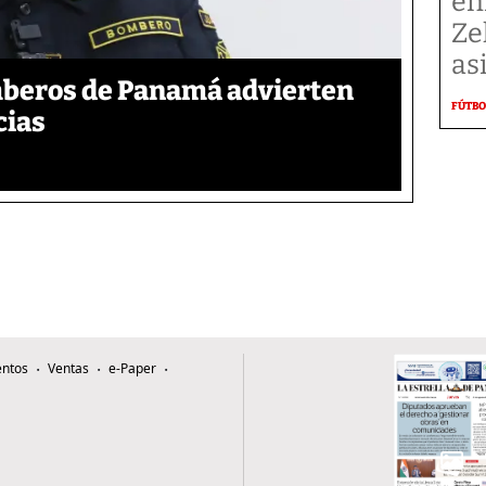
en
Ze
as
mberos de Panamá advierten
FÚTBO
cias
ntos
Ventas
e-Paper