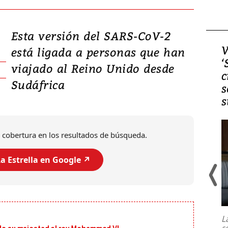
Esta versión del SARS-CoV-2
Video, Japón: Terremoto
V
está ligada a personas que han
deja heridos y graves
‘
viajado al Reino Unido desde
daños en Kumamoto
c
Sudáfrica
s
s
 cobertura en los resultados de búsqueda.
a Estrella en Google ↗️
Un fuerte terremoto de magnitud
7,1 se registró este martes 28 de
julio en la prefectura de Kumamoto,
L
al sur de Japón, provocando una
s