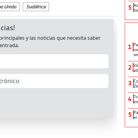
As
5
no Unido
Sudáfrica
hi
Pa
1
co
se
Ví
2
ad
Co
3
Ze
Tr
4
en
Pa
5
el