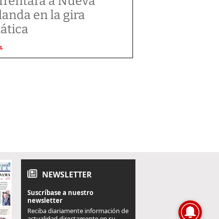
frentará a Nueva
landa en la gira
iática
L
NEWSLETTER
Suscríbase a nuestro
newsletter
Reciba diariamente información de
actualidad directamente en su