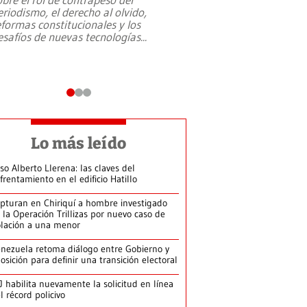
eriodismo, el derecho al olvido,
presidente de Brasil,
eformas constitucionales y los
da Silva, oficializó 
esafíos de nuevas tecnologías
...
candidatura
...
Lo más leído
so Alberto Llerena: las claves del
frentamiento en el edificio Hatillo
pturan en Chiriquí a hombre investigado
 la Operación Trillizas por nuevo caso de
olación a una menor
nezuela retoma diálogo entre Gobierno y
osición para definir una transición electoral
J habilita nuevamente la solicitud en línea
l récord policivo