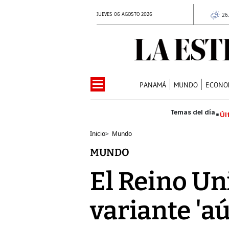
JUEVES 06 AGOSTO 2026
26
PANAMÁ
MUNDO
ECONO
Úl
Inicio
>
Mundo
MUNDO
El Reino U
variante 'au