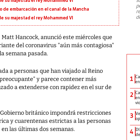
 de su majestad el rey Mohammed VI
emergencia de gran
...
p
io de embarcación en el canal de la Mancha
r
d
 de su majestad el rey Mohammed VI
o, Matt Hancock, anunció este miércoles que
iante del coronavirus "aún más contagiosa"
ó la semana pasada.
ada a personas que han viajado al Reino
Ca
1
 preocupante" y parece contener más
en
ado a extenderse con rapidez en el sur de
Ca
2
en
vi
l Gobierno británico impondrá restricciones
Ve
3
op
frica y cuarentenas estrictas a las personas
 en las últimas dos semanas.
DI
4
de