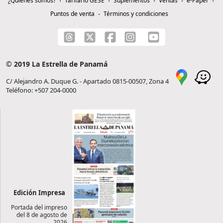
¿Quiénes somos?
Tarifario GESE
Suplementos
Ventas
e-Paper
Puntos de venta
Términos y condiciones
© 2019 La Estrella de Panamá
C/ Alejandro A. Duque G. - Apartado 0815-00507, Zona 4
Teléfono: +507 204-0000
Edición Impresa
Portada del impreso
del 8 de agosto de
2026