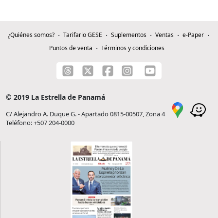
¿Quiénes somos?
Tarifario GESE
Suplementos
Ventas
e-Paper
Puntos de venta
Términos y condiciones
© 2019 La Estrella de Panamá
C/ Alejandro A. Duque G. - Apartado 0815-00507, Zona 4
Teléfono: +507 204-0000