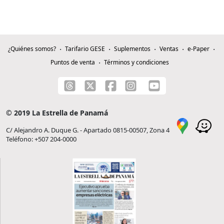
¿Quiénes somos?
Tarifario GESE
Suplementos
Ventas
e-Paper
Puntos de venta
Términos y condiciones
© 2019 La Estrella de Panamá
C/ Alejandro A. Duque G. - Apartado 0815-00507, Zona 4
Teléfono: +507 204-0000