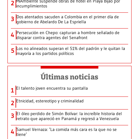
MiAmbiente suspende obras de hotel en Playa Bijao por
2
incumplimientos
Dos atentados sacuden a Colombia en el primer día de
3
gobierno de Abelardo De La Espriella
Persecución en Chepo: capturan a hombre señalado de
4
disparar contra agentes del Senafront
Los no alineados superan el 51% del padrón y le quitan la
5
mayoría a los partidos políticos
Últimas noticias
El talento joven encuentra su pantalla​
1
Etnicidad, estereotipo y criminalidad
2
El óleo perdido de Simón Bolívar: la increíble historia del
3
retrato que apareció en Panamá y regresó a Venezuela
Samuel Vernaza: ‘La comida más cara es la que no se
4
tiene’