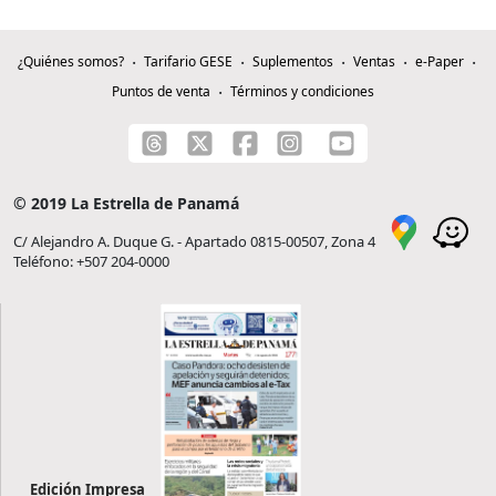
¿Quiénes somos?
Tarifario GESE
Suplementos
Ventas
e-Paper
Puntos de venta
Términos y condiciones
© 2019 La Estrella de Panamá
C/ Alejandro A. Duque G. - Apartado 0815-00507, Zona 4
Teléfono: +507 204-0000
Edición Impresa