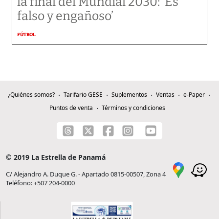
la final del Mundial 2030: ‘Es
falso y engañoso’
FÚTBOL
¿Quiénes somos?
Tarifario GESE
Suplementos
Ventas
e-Paper
Puntos de venta
Términos y condiciones
© 2019 La Estrella de Panamá
C/ Alejandro A. Duque G. - Apartado 0815-00507, Zona 4
Teléfono: +507 204-0000