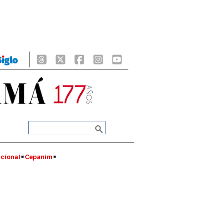
cional
Cepanim