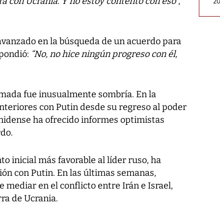
ra con Ucrania. Y no estoy contento con eso
”,
2
 avanzado en la búsqueda de un acuerdo para
spondió:
“No, no hice ningún progreso con él,
amada fue inusualmente sombría. En la
nteriores con Putin desde su regreso al poder
nidense ha ofrecido informes optimistas
rdo.
 inicial más favorable al líder ruso, ha
ión con Putin. En las últimas semanas,
e mediar en el conflicto entre Irán e Israel,
rra de Ucrania.