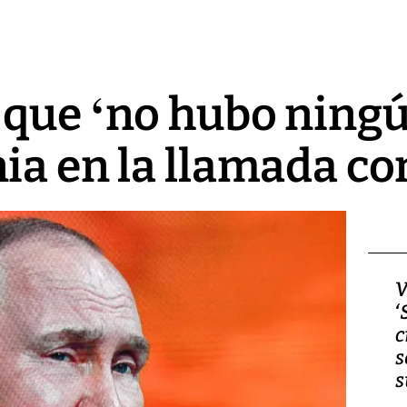
 que ‘no hubo ningú
ia en la llamada co
Video, Japón: Terremoto
V
deja heridos y graves
‘
daños en Kumamoto
c
s
s