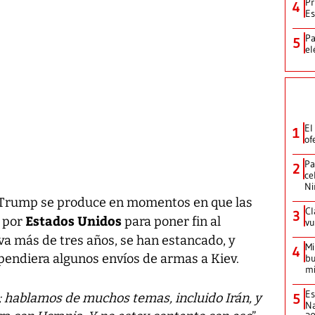
Pr
4
Es
Pa
5
el
El
1
of
Pa
2
ce
Ni
 Trump se produce en momentos en que las
Cl
3
Estados Unidos
s por
para poner fin al
vu
eva más de tres años, se han estancado, y
Mi
4
endiera algunos envíos de armas a Kiev.
bu
mi
Es
5
; hablamos de muchos temas, incluido Irán, y
Na