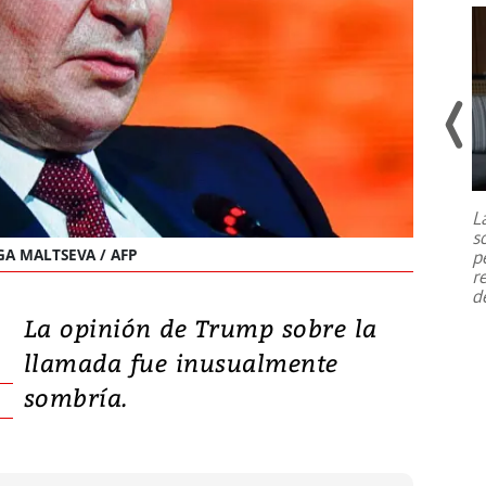
Un fuerte terremoto de magnitud
7,1 se registró este martes 28 de
julio en la prefectura de Kumamoto,
L
al sur de Japón, provocando una
s
emergencia de gran
...
A MALTSEVA / AFP
p
r
d
La opinión de Trump sobre la
llamada fue inusualmente
sombría.