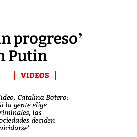
n progreso’
n Putin
VIDEOS
ideo, Catalina Botero:
Video: Lula la
Si la gente elige
candidatura 
riminales, las
promesas de i
ociedades deciden
en defensa, ed
uicidarse’
tierras raras