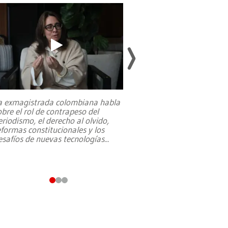
a exmagistrada colombiana habla
Entre recuerdos y es
obre el rol de contrapeso del
referencias hacia sus
eriodismo, el derecho al olvido,
presidente de Brasil,
eformas constitucionales y los
da Silva, oficializó 
esafíos de nuevas tecnologías
...
candidatura
...