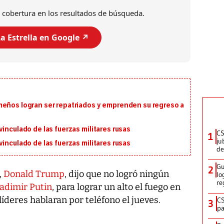
 cobertura en los resultados de búsqueda.
a Estrella en Google ↗️
meños logran ser repatriados y emprenden su regreso a
inculado de las fuerzas militares rusas
CS
1
ju
inculado de las fuerzas militares rusas
de
Gu
2
,
Donald Trump
, dijo que no logró ningún
lo
re
adimir Putin
, para lograr un alto el fuego en
íderes hablaran por teléfono el jueves.
CS
3
pa