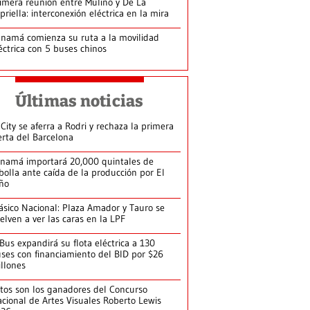
imera reunión entre Mulino y De La
priella: interconexión eléctrica en la mira
namá comienza su ruta a la movilidad
éctrica con 5 buses chinos
Últimas noticias
 City se aferra a Rodri y rechaza la primera
erta del Barcelona
namá importará 20,000 quintales de
bolla ante caída de la producción por El
ño
ásico Nacional: Plaza Amador y Tauro se
elven a ver las caras en la LPF
Bus expandirá su flota eléctrica a 130
ses con financiamiento del BID por $26
llones
tos son los ganadores del Concurso
cional de Artes Visuales Roberto Lewis