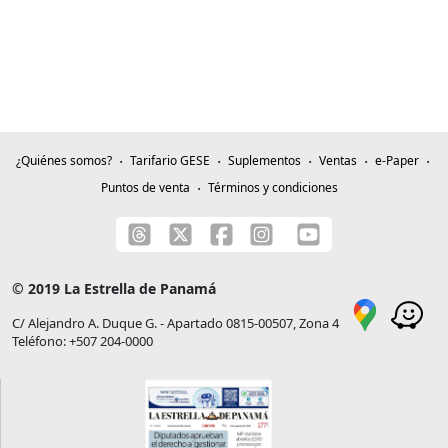
¿Quiénes somos?
Tarifario GESE
Suplementos
Ventas
e-Paper
Puntos de venta
Términos y condiciones
© 2019 La Estrella de Panamá
C/ Alejandro A. Duque G. - Apartado 0815-00507, Zona 4
Teléfono: +507 204-0000