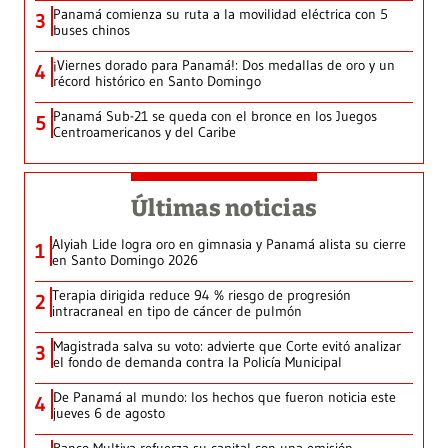
Panamá comienza su ruta a la movilidad eléctrica con 5
3
buses chinos
¡Viernes dorado para Panamá!: Dos medallas de oro y un
4
récord histórico en Santo Domingo
Panamá Sub-21 se queda con el bronce en los Juegos
5
Centroamericanos y del Caribe
Últimas noticias
Alyiah Lide logra oro en gimnasia y Panamá alista su cierre
1
en Santo Domingo 2026
Terapia dirigida reduce 94 % riesgo de progresión
2
intracraneal en tipo de cáncer de pulmón
Magistrada salva su voto: advierte que Corte evitó analizar
3
el fondo de demanda contra la Policía Municipal
De Panamá al mundo: los hechos que fueron noticia este
4
jueves 6 de agosto
Banco Multiva refuerza su capital con una emisión