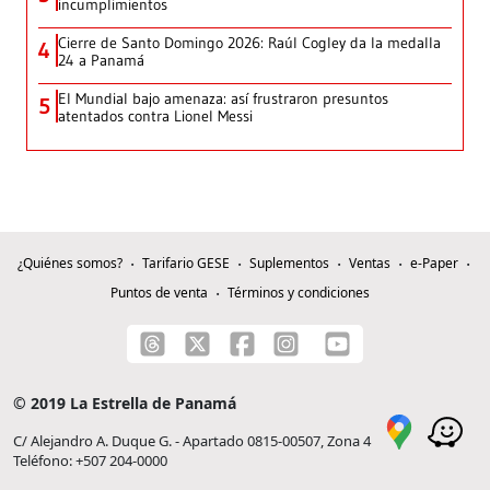
incumplimientos
Cierre de Santo Domingo 2026: Raúl Cogley da la medalla
4
24 a Panamá
El Mundial bajo amenaza: así frustraron presuntos
5
atentados contra Lionel Messi
¿Quiénes somos?
Tarifario GESE
Suplementos
Ventas
e-Paper
Puntos de venta
Términos y condiciones
© 2019 La Estrella de Panamá
C/ Alejandro A. Duque G. - Apartado 0815-00507, Zona 4
Teléfono: +507 204-0000