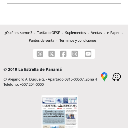
¿Quiénes somos?
Tarifario GESE
Suplementos
Ventas
e-Paper
Puntos de venta
Términos y condiciones
© 2019 La Estrella de Panamá
C/ Alejandro A. Duque G. - Apartado 0815-00507, Zona 4
Teléfono: +507 204-0000