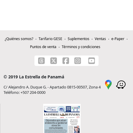
¿Quiénes somos?
Tarifario GESE
Suplementos
Ventas
e-Paper
Puntos de venta
Términos y condiciones
© 2019 La Estrella de Panamá
C/ Alejandro A. Duque G. - Apartado 0815-00507, Zona 4
Teléfono: +507 204-0000