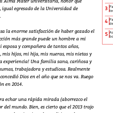
 mi Alma Mater universitaria, honor que
Pa
, igual egresado de la Universidad de
3
te
.
Pa
4
de
asa la enorme satisfacción de haber gozado el
As
5
bo
facción más grande puede un hombre a mi
i esposa y compañera de tantos años,
 mis hijos, mi hija, mis nueras, mis nietas y
a experiencia! Una familia sana, cariñosa y
traumas, trabajadora y estudiosa. Realmente
concedió Dios en el año que se nos va. Ruego
ón en 2014.
ra echar una rápida mirada (aborrezco el
r del mundo. Bien, es cierto que el 2013 trajo