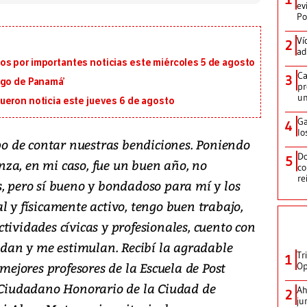
ev
Po
Ví
2
ad
s por importantes noticias este miércoles 5 de agosto
Ca
3
igo de Panamá’
pr
un
ueron noticia este jueves 6 de agosto
Ga
4
lo
mpo de contar nuestras bendiciones. Poniendo
Do
5
za, en mi caso, fue un buen año, no
co
re
s, pero sí bueno y bondadoso para mí y los
l y físicamente activo, tengo buen trabajo,
tividades cívicas y profesionales, cuento con
an y me estimulan. Recibí la agradable
Tr
1
 mejores profesores de la Escuela de Post
Op
iudadano Honorario de la Ciudad de
Ah
2
ju