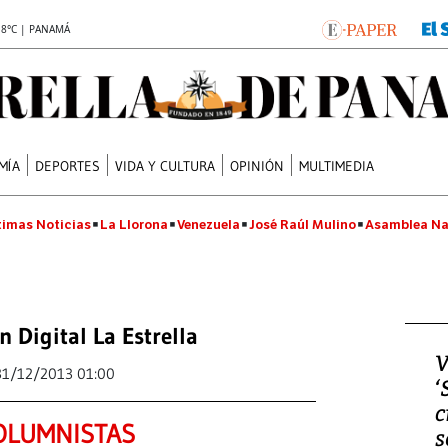
.8°C | PANAMÁ
MÍA
DEPORTES
VIDA Y CULTURA
OPINIÓN
MULTIMEDIA
timas Noticias
La Llorona
Venezuela
José Raúl Mulino
Asamblea Na
n Digital La Estrella
V
31/12/2013 01:00
‘
c
OLUMNISTAS
s