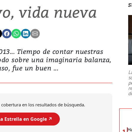
s
o, vida nueva
2013... Tiempo de contar nuestras
odo sobre una imaginaria balanza,
so, fue un buen ...
L
s
p
r
d
 cobertura en los resultados de búsqueda.
a Estrella en Google ↗️
Ma
1