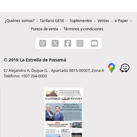
¿Quiénes somos?
Tarifario GESE
Suplementos
Ventas
e-Paper
Puntos de venta
Términos y condiciones
© 2019 La Estrella de Panamá
C/ Alejandro A. Duque G. - Apartado 0815-00507, Zona 4
Teléfono: +507 204-0000