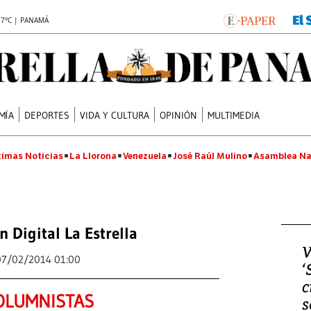
.7°C | PANAMÁ
MÍA
DEPORTES
VIDA Y CULTURA
OPINIÓN
MULTIMEDIA
timas Noticias
La Llorona
Venezuela
José Raúl Mulino
Asamblea Na
n Digital La Estrella
V
07/02/2014 01:00
‘
c
OLUMNISTAS
s