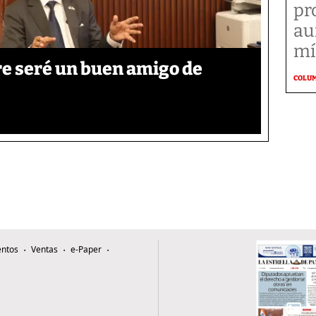
pr
au
mí
re seré un buen amigo de
COLU
ntos
Ventas
e-Paper