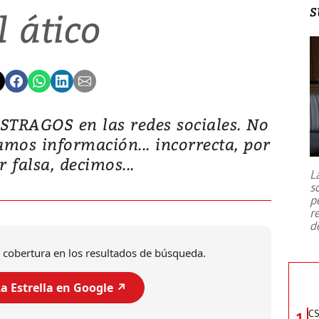
s
l ático
RAGOS en las redes sociales. No
amos información... incorrecta, por
r falsa, decimos...
L
s
p
r
d
 cobertura en los resultados de búsqueda.
a Estrella en Google ↗️
CS
1