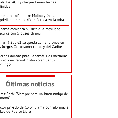
bilados: ACH y cheque tienen fechas
finidas
imera reunión entre Mulino y De La
priella: interconexión eléctrica en la mira
namá comienza su ruta a la movilidad
éctrica con 5 buses chinos
namá Sub-21 se queda con el bronce en
s Juegos Centroamericanos y del Caribe
iernes dorado para Panamá!: Dos medallas
 oro y un récord histórico en Santo
omingo
Últimas noticias
mit Seth: ‘Siempre seré un buen amigo de
anamá’
ctor privado de Colón clama por reformas a
 Ley de Puerto Libre