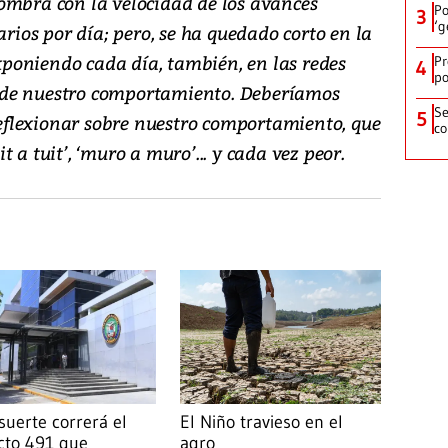
ombra con la velocidad de los avances
Po
3
‘g
arios por día; pero, se ha quedado corto en la
poniendo cada día, también, en las redes
Pr
4
po
or de nuestro comportamiento. Deberíamos
Se
5
 reflexionar sobre nuestro comportamiento, que
co
uit a tuit’, ‘muro a muro’... y cada vez peor.
suerte correrá el
El Niño travieso en el
cto 491 que
agro