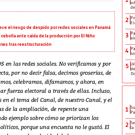
ju
de
Pr
2
Es
rece el riesgo de despido por redes sociales en Panamá
Pa
3
cebolla ante caída de la producción por El Niño
el
nes tras reestructuración
Pa
4
lo
 las redes sociales. No verificamos y por
¡V
5
de
cta, por no decir falsa, decimos groserías, de
D
ibimos, celebramos, difamamos, y ahora, en
 fuerza electoral a través de ellas. Incluso,
en el tema del Canal, de nuestro Canal, y el
Su
as de la ampliación, de repente una
1
P
ndo ejemplo sobre cómo se priorizan los
Se
2
líticos, porque una encuesta no le gustó. El
la