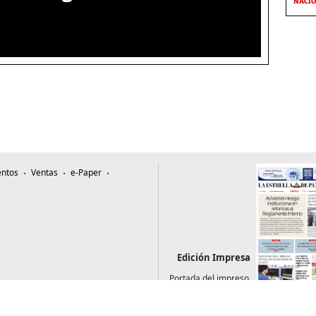
NACI
ntos
Ventas
e-Paper
Edición Impresa
Portada del impreso
del 7 de agosto de
2026
0507, Zona 4