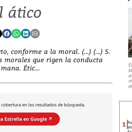
l ático
 Recto, conforme a la moral. (...) (...) 5.
s morales que rigen la conducta
E
mana. Étic...
l
a
m
e
 cobertura en los resultados de búsqueda.
a Estrella en Google ↗️
Au
1
al
Es