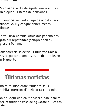
S advierte: el 18 de agosto vence el plazo
ra elegir el sistema de pensiones
S anuncia segundo pago de agosto para
bilados: ACH y cheque tienen fechas
finidas
erra Rusia-Ucrania: otros dos panameños
gran ser repatriados y emprenden su
greso a Panamá
ransparencia selectiva’: Guillermo García
vas responde a amenazas de denuncias en
n Miguelito
Últimas noticias
imera reunión entre Mulino y De La
priella: interconexión eléctrica en la mira
an de seguridad en Michoacán: Sheinbaum
sca reanudar envíos de aguacate a Estados
idos