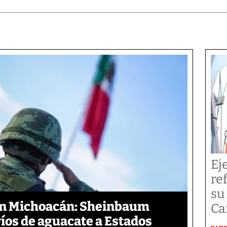
Ej
re
su
en Michoacán: Sheinbaum
Ca
íos de aguacate a Estados