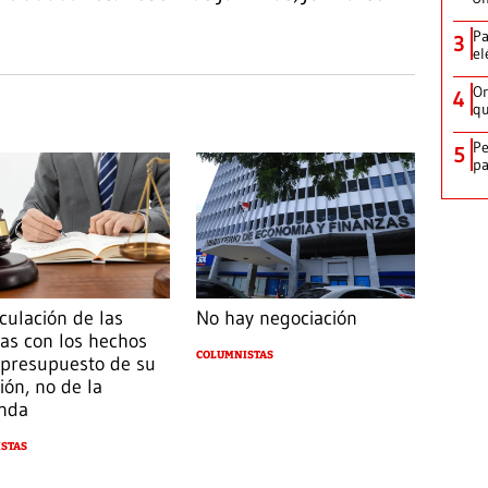
Pa
3
el
Or
4
qu
Pe
5
pa
culación de las
No hay negociación
as con los hechos
COLUMNISTAS
presupuesto de su
ión, no de la
nda
STAS