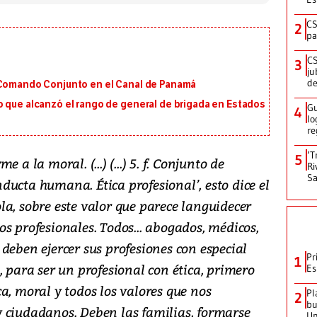
CS
2
pa
CS
3
ju
de
 Comando Conjunto en el Canal de Panamá
o que alcanzó el rango de general de brigada en Estados
Gu
4
lo
re
‘T
5
forme a la moral. (...) (...) 5. f. Conjunto de
Ri
Sa
ucta humana. Ética profesional’, esto dice el
a, sobre este valor que parece languidecer
s profesionales. Todos... abogados, médicos,
deben ejercer sus profesiones con especial
Pr
1
, para ser un profesional con ética, primero
Es
a, moral y todos los valores que nos
Pl
2
bu
 ciudadanos. Deben las familias, formarse
Un