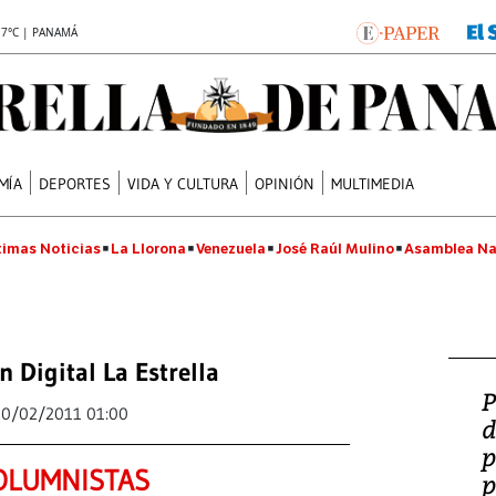
.7°C | PANAMÁ
MÍA
DEPORTES
VIDA Y CULTURA
OPINIÓN
MULTIMEDIA
timas Noticias
La Llorona
Venezuela
José Raúl Mulino
Asamblea Na
n Digital La Estrella
P
20/02/2011 01:00
d
p
OLUMNISTAS
p