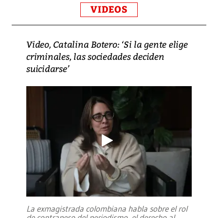
VIDEOS
Video, Catalina Botero: ‘Si la gente elige
criminales, las sociedades deciden
suicidarse’
La exmagistrada colombiana habla sobre el rol
de contrapeso del periodismo, el derecho al