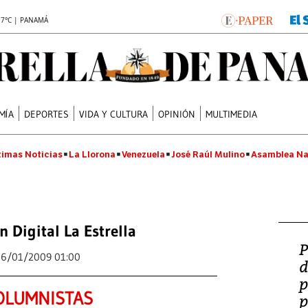
.7°C | PANAMÁ
MÍA
DEPORTES
VIDA Y CULTURA
OPINIÓN
MULTIMEDIA
timas Noticias
La Llorona
Venezuela
José Raúl Mulino
Asamblea Na
n Digital La Estrella
P
26/01/2009 01:00
d
p
OLUMNISTAS
p