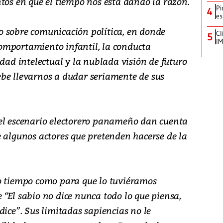
tos en que el tiempo nos está dando la razón.
Pi
4
es
 sobre comunicación política, en donde
Cl
5
IM
omportamiento infantil, la conducta
idad intelectual y la nublada visión de futuro
be llevarnos a dudar seriamente de sus
el escenario electorero panameño dan cuenta
e algunos actores que pretenden hacerse de la
o tiempo como para que lo tuviéramos
“El sabio no dice nunca todo lo que piensa,
dice”. Sus limitadas sapiencias no le