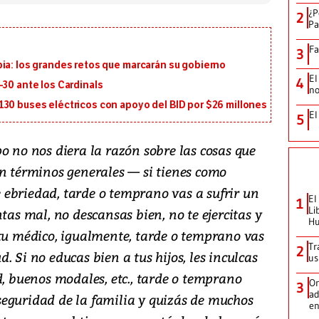
¿P
2
Pa
Fa
3
ia: los grandes retos que marcarán su gobierno
El
4
-30 ante los Cardinals
no
130 buses eléctricos con apoyo del BID por $26 millones
El
5
o no nos diera la razón sobre las cosas que
en términos generales — si tienes como
ebriedad, tarde o temprano vas a sufrir un
El
1
Li
tas mal, no descansas bien, no te ejercitas y
Hu
 tu médico, igualmente, tarde o temprano vas
Tr
2
 Si no educas bien a tus hijos, les inculcas
us
d, buenos modales, etc., tarde o temprano
Or
3
ad
eguridad de la familia y quizás de muchos
en