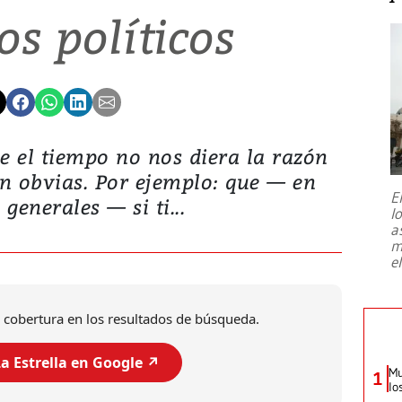
os políticos
e el tiempo no nos diera la razón
on obvias. Por ejemplo: que — en
E
 generales — si ti...
l
a
m
e
 cobertura en los resultados de búsqueda.
a Estrella en Google ↗️
Mu
1
lo