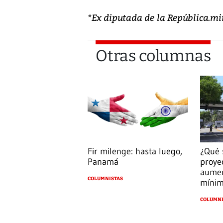
*Ex diputada de la República.m
Otras columnas
Fir milenge: hasta luego,
¿Qué 
Panamá
proye
aumen
COLUMNISTAS
míni
COLUMNI