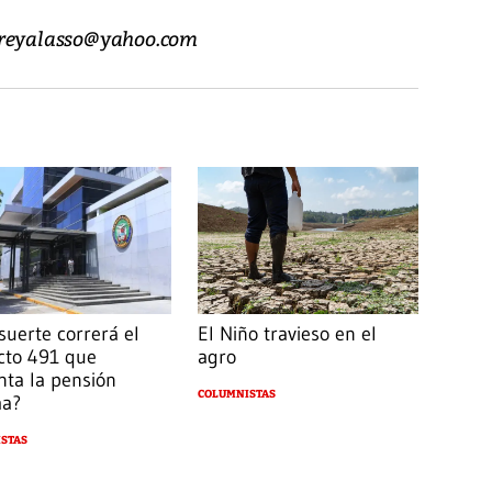
ireyalasso@yahoo.com
suerte correrá el
El Niño travieso en el
cto 491 que
agro
ta la pensión
COLUMNISTAS
ma?
STAS