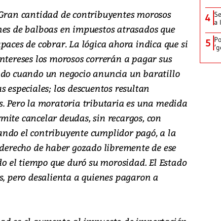
 Gran cantidad de contribuyentes morosos
Se
4
a 
nes de balboas en impuestos atrasados que
Po
5
paces de cobrar. La lógica ahora indica que si
‘g
ntereses los morosos correrán a pagar sus
ido cuando un negocio anuncia un baratillo
s especiales; los descuentos resultan
s. Pero la moratoria tributaria es una medida
mite cancelar deudas, sin recargos, con
ndo el contribuyente cumplidor pagó, a la
l derecho de haber gozado libremente de ese
odo el tiempo que duró su morosidad. El Estado
s, pero desalienta a quienes pagaron a