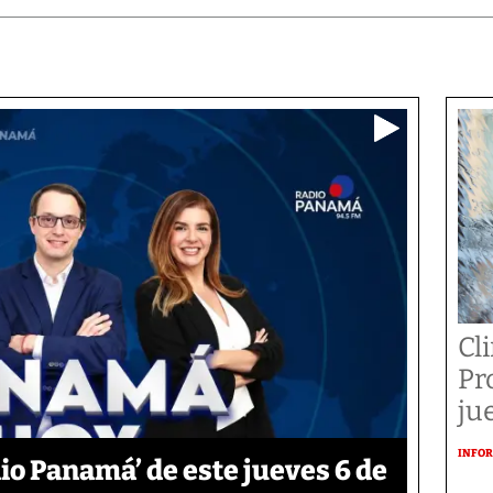
Cl
Pr
ju
INFOR
o Panamá’ de este jueves 6 de