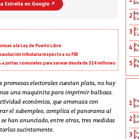
de
a Estrella en Google ↗️
Mo
2
Co
El
3
Co
Pa
ormas a la Ley de Puerto Libre
4
fi
caudación tributaria respecto a su PIB
Pa
5
% a juntas comunales para sanear deuda de $14 millones
Mu
as promesas electorales cuestan plata, no hay
emos una maquinita para imprimir balboas.
actividad económica, que amenaza con
Pa
1
ju
ar el subempleo, complica el panorama al
Cl
2
se han anunciado, entre otras, tres medidas
ju
tarlas sucintamente.
Su
3
P