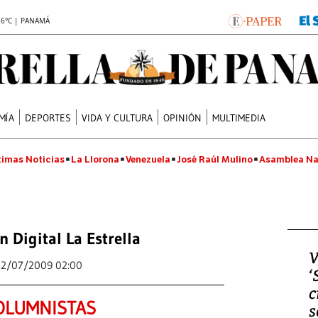
.6°C | PANAMÁ
MÍA
DEPORTES
VIDA Y CULTURA
OPINIÓN
MULTIMEDIA
timas Noticias
La Llorona
Venezuela
José Raúl Mulino
Asamblea Na
n Digital La Estrella
V
22/07/2009 02:00
‘
c
OLUMNISTAS
s