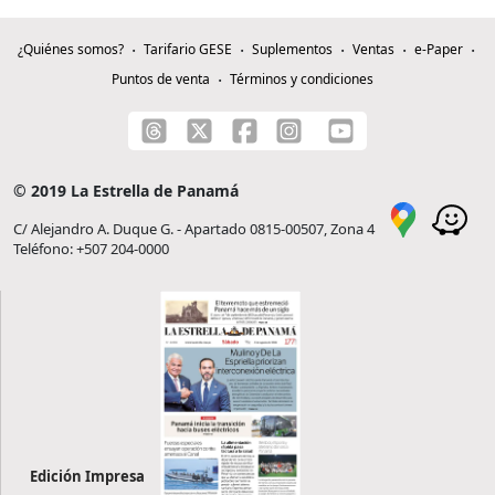
¿Quiénes somos?
Tarifario GESE
Suplementos
Ventas
e-Paper
Puntos de venta
Términos y condiciones
© 2019 La Estrella de Panamá
C/ Alejandro A. Duque G. - Apartado 0815-00507, Zona 4
Teléfono: +507 204-0000
Edición Impresa