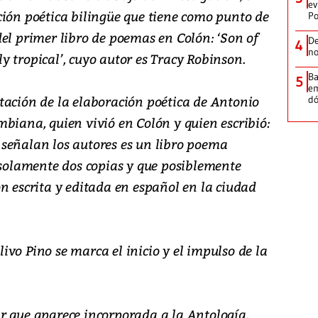
ev
ción poética bilingüe que tiene como punto de
Po
el primer libro de poemas en Colón: ‘Son of
De
4
no
 tropical’, cuyo autor es Tracy Robinson.
Ba
5
em
tación de la elaboración poética de Antonio
dó
biana, quien vivió en Colón y quien escribió:
señalan los autores es un libro poema
 solamente dos copias y que posiblemente
n escrita y editada en español en la ciudad
vo Pino se marca el inicio y el impulso de la
r que aparece incorporada a la Antología,