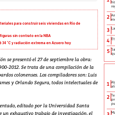
hi
re
An
2
es
eriales para construir seis viviendas en Río de
La
3
iguras sin contrato en la NBA
Et
4
 34 °C y radiación extrema en Azuero hoy
Sa
5
qu
lón se presentó el 27 de septiembre la obra:
900-2012. Se trata de una compilación de la
bardos colonenses. Los compiladores son: Luis
mes y Orlando Segura, todos intelectuales de
Al
1
al
Te
2
pr
p
entado, editado por la Universidad Santa
 un exhaustivo trabajo de investigación, el
Ma
3