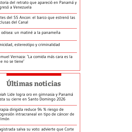
storia del retrato que apareció en Panamá y
gresó a Venezuela
tes del SS Ancon: el barco que estrenó las
clusas del Canal
 odisea: un matiné a la panameña
nicidad, estereotipo y criminalidad
muel Vernaza: ‘La comida más cara es la
e no se tiene’
Últimas noticias
yiah Lide logra oro en gimnasia y Panamá
ista su cierre en Santo Domingo 2026
rapia dirigida reduce 94 % riesgo de
ogresión intracraneal en tipo de cáncer de
ulmón
gistrada salva su voto: advierte que Corte