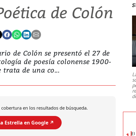
s
Poética de Colón
rio de Colón se presentó el 27 de
ología de poesía colonense 1900-
 trata de una co...
L
s
p
r
d
 cobertura en los resultados de búsqueda.
a Estrella en Google ↗️
El
1