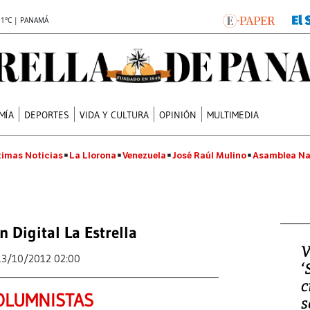
.1°C | PANAMÁ
MÍA
DEPORTES
VIDA Y CULTURA
OPINIÓN
MULTIMEDIA
timas Noticias
La Llorona
Venezuela
José Raúl Mulino
Asamblea Na
n Digital La Estrella
V
13/10/2012 02:00
‘
c
OLUMNISTAS
s