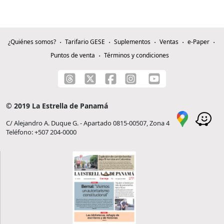
¿Quiénes somos?
Tarifario GESE
Suplementos
Ventas
e-Paper
Puntos de venta
Términos y condiciones
© 2019 La Estrella de Panamá
C/ Alejandro A. Duque G. - Apartado 0815-00507, Zona 4
Teléfono: +507 204-0000