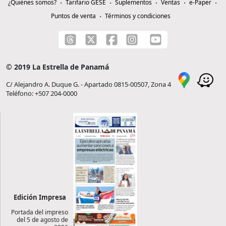
¿Quiénes somos?
Tarifario GESE
Suplementos
Ventas
e-Paper
Puntos de venta
Términos y condiciones
© 2019 La Estrella de Panamá
C/ Alejandro A. Duque G. - Apartado 0815-00507, Zona 4
Teléfono: +507 204-0000
Edición Impresa
Portada del impreso
del 5 de agosto de